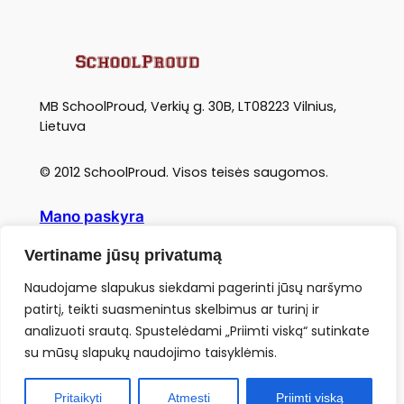
MB SchoolProud, Verkių g. 30B, LT08223 Vilnius,
Lietuva
© 2012 SchoolProud. Visos teisės saugomos.
Mano paskyra
Kaip pridėti savo mokyklą?
Vertiname jūsų privatumą
Kokybė ir tvarumas
Naudojame slapukus siekdami pagerinti jūsų naršymo
Dydžiai bei matavimosi instrukcijos
Dažniausiai užduodami klausimai
patirtį, teikti suasmenintus skelbimus ar turinį ir
Pristatymas, grąžinimai
analizuoti srautą. Spustelėdami „Priimti viską“ sutinkate
Sąlygos ir nuostatos
su mūsų slapukų naudojimo taisyklėmis.
Privatumo politika
Susisiekite
Pritaikyti
Atmesti
Priimti viską