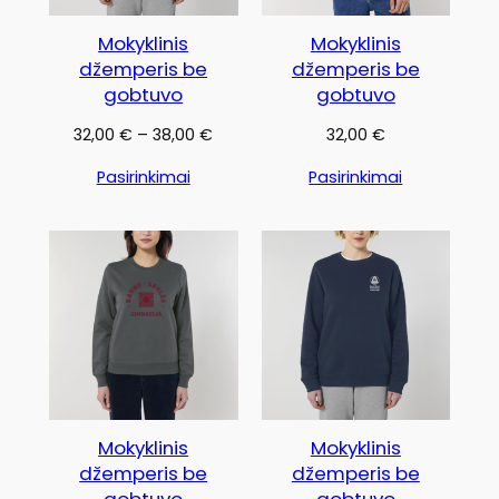
Mokyklinis
Mokyklinis
džemperis be
džemperis be
gobtuvo
gobtuvo
Price
32,00
€
–
38,00
€
32,00
€
range:
Pasirinkimai
Pasirinkimai
32,00 €
through
38,00 €
Mokyklinis
Mokyklinis
džemperis be
džemperis be