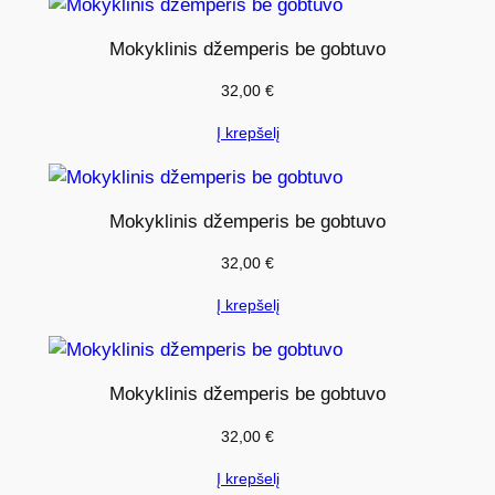
i
s
Mokyklinis džemperis be gobtuvo
:
32,00
€
M
o
Į krepšelį
k
y
k
Mokyklinis džemperis be gobtuvo
l
32,00
€
i
n
Į krepšelį
i
s
d
Mokyklinis džemperis be gobtuvo
ž
32,00
€
e
m
Į krepšelį