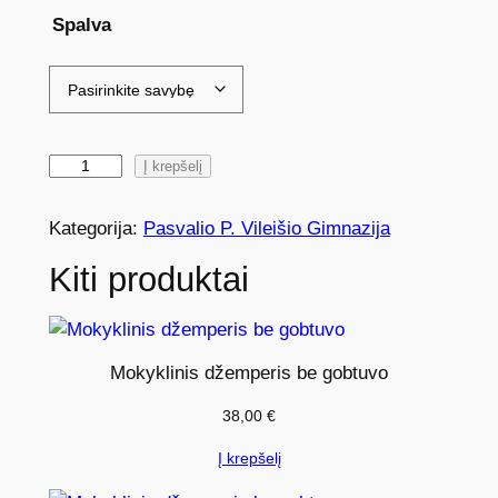
Spalva
p
Į krepšelį
r
o
Kategorija:
Pasvalio P. Vileišio Gimnazija
d
Kiti produktai
u
k
t
o
Mokyklinis džemperis be gobtuvo
k
38,00
€
i
e
Į krepšelį
k