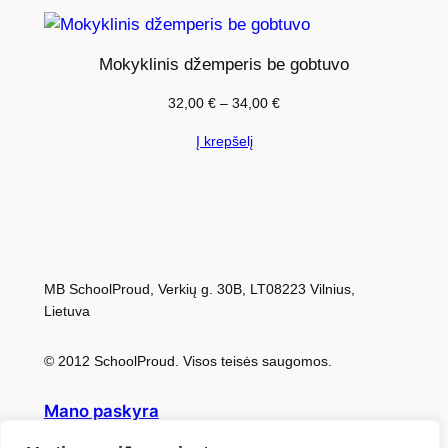
p
e
r
Mokyklinis džemperis be gobtuvo
i
Price
32,00
€
–
34,00
€
s
range:
b
Į krepšelį
32,00 €
e
through
g
34,00 €
o
b
t
MB SchoolProud, Verkių g. 30B, LT08223 Vilnius,
u
Lietuva
v
o
© 2012 SchoolProud. Visos teisės saugomos.
Mano paskyra
Kaip pridėti savo mokyklą?