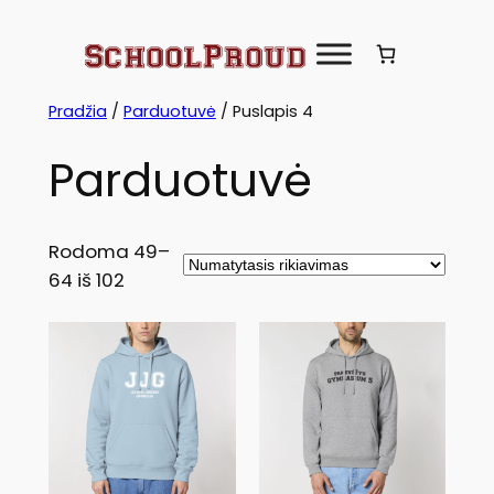
Eiti
prie
turinio
Pradžia
/
Parduotuvė
/ Puslapis 4
Parduotuvė
Rodoma 49–
64 iš 102