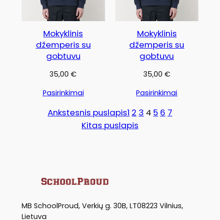
Mokyklinis
Mokyklinis
džemperis su
džemperis su
gobtuvu
gobtuvu
35,00
€
35,00
€
Pasirinkimai
Pasirinkimai
Ankstesnis puslapis
1
2
3
4
5
6
7
Kitas puslapis
MB SchoolProud, Verkių g. 30B, LT08223 Vilnius,
Lietuva