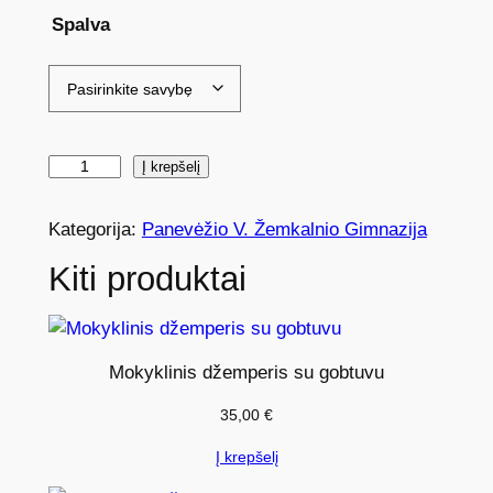
Spalva
p
Į krepšelį
r
o
Kategorija:
Panevėžio V. Žemkalnio Gimnazija
d
Kiti produktai
u
k
t
o
Mokyklinis džemperis su gobtuvu
k
35,00
€
i
e
Į krepšelį
k