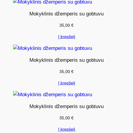
i
s
Mokyklinis džemperis su gobtuvu
:
35,00
€
M
o
Į krepšelį
k
y
k
Mokyklinis džemperis su gobtuvu
l
35,00
€
i
n
Į krepšelį
i
s
d
Mokyklinis džemperis su gobtuvu
ž
35,00
€
e
m
Į krepšelį