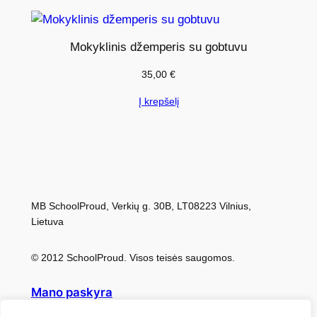
p
e
r
Mokyklinis džemperis su gobtuvu
i
35,00
€
s
s
Į krepšelį
u
g
o
b
t
MB SchoolProud, Verkių g. 30B, LT08223 Vilnius,
u
Lietuva
v
u
© 2012 SchoolProud. Visos teisės saugomos.
Mano paskyra