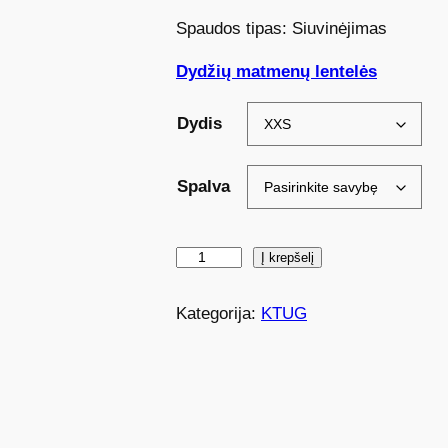
Spaudos tipas: Siuvinėjimas
Dydžių matmenų lentelės
Dydis
Spalva
p
Į krepšelį
r
o
Kategorija:
KTUG
d
u
k
t
o