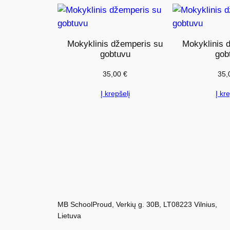
Mokyklinis džemperis su
Mokyklinis 
gobtuvu
gob
35,00
€
35,
Į krepšelį
Į kre
MB SchoolProud, Verkių g. 30B, LT08223 Vilnius,
Lietuva