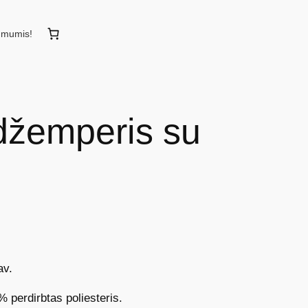
u mumis!
džemperis su
av.
 perdirbtas poliesteris.