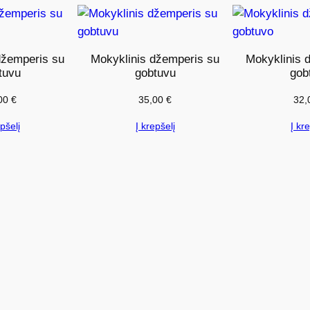
k
i
e
džemperis su
Mokyklinis džemperis su
Mokyklinis 
k
tuvu
gobtuvu
gob
i
00
€
35,00
€
32,
s
:
pšelį
Į krepšelį
Į kre
M
o
k
y
k
l
i
n
i
s