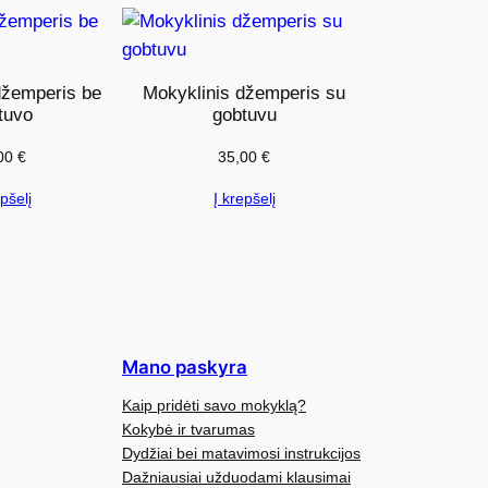
džemperis be
Mokyklinis džemperis su
tuvo
gobtuvu
00
€
35,00
€
pšelį
Į krepšelį
Mano paskyra
Kaip pridėti savo mokyklą?
Kokybė ir tvarumas
Dydžiai bei matavimosi instrukcijos
Dažniausiai užduodami klausimai