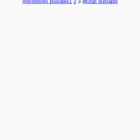
Ankstesnis puslapis
1
2
3
4
Kitas puslapis