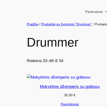
Eiti
prie
Parduotuvė
turinio
Pradžia
/
Produktai su žymomis “Drummer”
/ Puslapi
Drummer
Rodoma 33–48 iš 54
Mokyklinis džemperis su gobtuvu
35,00
€
Pasirinkimai