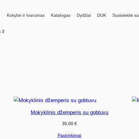
Kokybė ir tvarumas
Katalogas
Dydžiai
DUK
Susisiekite s
s 3
Mokyklinis džemperis su gobtuvu
35,00
€
Pasirinkimai